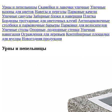
Урны и пепельницы
Скамейки и лавочки уличные
Уличные
вазоны для цветов
Навесы и перголы
Парковые качели
Уличные санузлы
Заборные блоки и навершия
Плитка
Бордюры тротуарные для цветочных клумб
Антипарковочные
столбики и парковочные барьеры
Парковки для велосипедов
Уличные столы
Опорные, подпорные стенки
Уличная
навигация
Ограждения для деревьев
Контейнерные площадки
для мусора
Новогодняя продукция
Урны и пепельницы