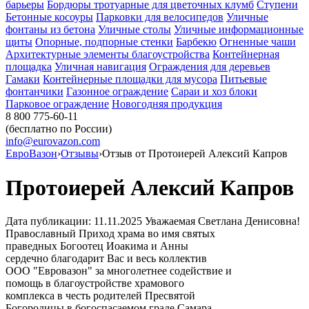
барьеры
Бордюры тротуарные для цветочных клумб
Ступени
Бетонные косоуры
Парковки для велосипедов
Уличные
фонтаны из бетона
Уличные столы
Уличные информационные
щиты
Опорные, подпорные стенки
Барбекю
Огненные чаши
Архитектурные элементы благоустройства
Контейнерная
площадка
Уличная навигация
Ограждения для деревьев
Гамаки
Контейнерные площадки для мусора
Питьевые
фонтанчики
Газонное ограждение
Сараи и хоз блоки
Парковое ограждение
Новогодняя продукция
8 800 775-60-11
(бесплатно по России)
info@eurovazon.com
ЕвроВазон
›
Отзывы
›
Отзыв от Протоиерей Алексий Капров
Протоиерей Алексий Капров
Дата публикации: 11.11.2025 Уважаемая Светлана Денисовна!
Православный Приход храма во имя святых
праведных Богоотец Иоакима и Анны
сердечно благодарит Вас и весь коллектив
ООО "Евровазон" за многолетнее содействие и
помощь в благоустройстве храмового
комплекса в честь родителей Пресвятой
Богородицы в богоспасаемом граде Самара.