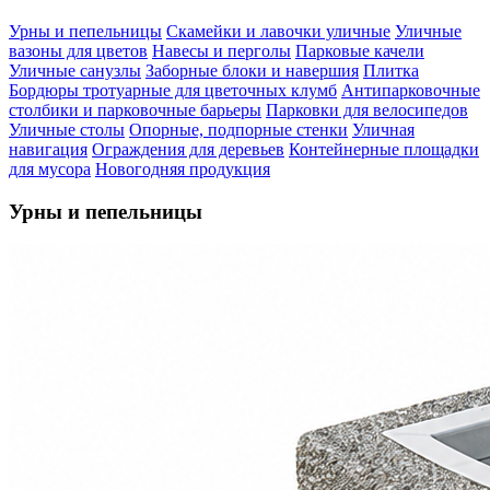
Урны и пепельницы
Скамейки и лавочки уличные
Уличные
вазоны для цветов
Навесы и перголы
Парковые качели
Уличные санузлы
Заборные блоки и навершия
Плитка
Бордюры тротуарные для цветочных клумб
Антипарковочные
столбики и парковочные барьеры
Парковки для велосипедов
Уличные столы
Опорные, подпорные стенки
Уличная
навигация
Ограждения для деревьев
Контейнерные площадки
для мусора
Новогодняя продукция
Урны и пепельницы