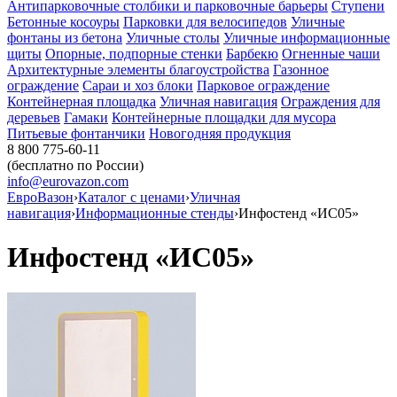
Антипарковочные столбики и парковочные барьеры
Ступени
Бетонные косоуры
Парковки для велосипедов
Уличные
фонтаны из бетона
Уличные столы
Уличные информационные
щиты
Опорные, подпорные стенки
Барбекю
Огненные чаши
Архитектурные элементы благоустройства
Газонное
ограждение
Сараи и хоз блоки
Парковое ограждение
Контейнерная площадка
Уличная навигация
Ограждения для
деревьев
Гамаки
Контейнерные площадки для мусора
Питьевые фонтанчики
Новогодняя продукция
8 800 775-60-11
(бесплатно по России)
info@eurovazon.com
ЕвроВазон
›
Каталог с ценами
›
Уличная
навигация
›
Информационные стенды
›
Инфостенд «ИС05»
Инфостенд «ИС05»