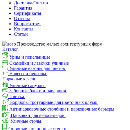
Доставка/Оплата
Гарантия
Сертификаты
Отзывы
Вопрос-ответ
Контакты
Статьи
Производство малых архитектурных форм
Каталог
Урны и пепельницы
Скамейки и лавочки уличные
Уличные вазоны для цветов
Навесы и перголы
Парковые качели
Уличные санузлы
Заборные блоки и навершия
Плитка
Бордюры тротуарные для цветочных клумб
Антипарковочные столбики и парковочные барьеры
Парковки для велосипедов
Уличные столы
Опорные, подпорные стенки