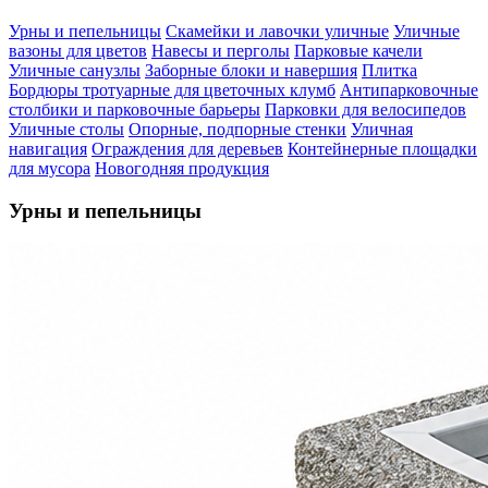
Урны и пепельницы
Скамейки и лавочки уличные
Уличные
вазоны для цветов
Навесы и перголы
Парковые качели
Уличные санузлы
Заборные блоки и навершия
Плитка
Бордюры тротуарные для цветочных клумб
Антипарковочные
столбики и парковочные барьеры
Парковки для велосипедов
Уличные столы
Опорные, подпорные стенки
Уличная
навигация
Ограждения для деревьев
Контейнерные площадки
для мусора
Новогодняя продукция
Урны и пепельницы