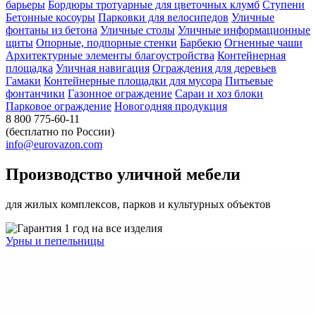
барьеры
Бордюры тротуарные для цветочных клумб
Ступени
Бетонные косоуры
Парковки для велосипедов
Уличные
фонтаны из бетона
Уличные столы
Уличные информационные
щиты
Опорные, подпорные стенки
Барбекю
Огненные чаши
Архитектурные элементы благоустройства
Контейнерная
площадка
Уличная навигация
Ограждения для деревьев
Гамаки
Контейнерные площадки для мусора
Питьевые
фонтанчики
Газонное ограждение
Сараи и хоз блоки
Парковое ограждение
Новогодняя продукция
8 800 775-60-11
(бесплатно по России)
info@eurovazon.com
Производство уличной мебели
для жилых комплексов, парков и культурных объектов
Урны и пепельницы