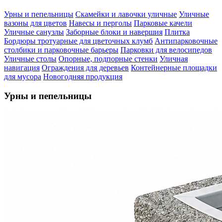
Урны и пепельницы
Скамейки и лавочки уличные
Уличные
вазоны для цветов
Навесы и перголы
Парковые качели
Уличные санузлы
Заборные блоки и навершия
Плитка
Бордюры тротуарные для цветочных клумб
Антипарковочные
столбики и парковочные барьеры
Парковки для велосипедов
Уличные столы
Опорные, подпорные стенки
Уличная
навигация
Ограждения для деревьев
Контейнерные площадки
для мусора
Новогодняя продукция
Урны и пепельницы