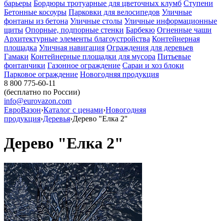
барьеры
Бордюры тротуарные для цветочных клумб
Ступени
Бетонные косоуры
Парковки для велосипедов
Уличные
фонтаны из бетона
Уличные столы
Уличные информационные
щиты
Опорные, подпорные стенки
Барбекю
Огненные чаши
Архитектурные элементы благоустройства
Контейнерная
площадка
Уличная навигация
Ограждения для деревьев
Гамаки
Контейнерные площадки для мусора
Питьевые
фонтанчики
Газонное ограждение
Сараи и хоз блоки
Парковое ограждение
Новогодняя продукция
8 800 775-60-11
(бесплатно по России)
info@eurovazon.com
ЕвроВазон
›
Каталог с ценами
›
Новогодняя
продукция
›
Деревья
›
Дерево "Елка 2"
Дерево "Елка 2"