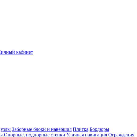
Личный кабинет
нузлы
Заборные блоки и навершия
Плитка
Бордюры
лы
Опорные, подпорные стенки
Уличная навигация
Ограждения