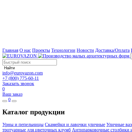
Главная
О нас
Проекты
Технологии
Новости
Доставка/Оплата
Найти
info@eurovazon.com
+7 (800) 775-60-11
Заказать звонок
0
Ваш заказ
0
Каталог продукции
Урны и пепельницы
Скамейки и лавочки уличные
Уличные ваз
тротуарные для цветочных клумб
Антипарковочные столбики 