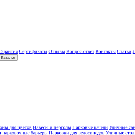
Гарантия
Сертификаты
Отзывы
Вопрос-ответ
Контакты
Статьи
Каталог
оны для цветов
Навесы и перголы
Парковые качели
Уличные са
и парковочные барьеры
Парковки для велосипедов
Уличные сто