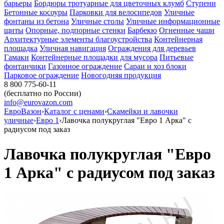
барьеры
Бордюры тротуарные для цветочных клумб
Ступени
Бетонные косоуры
Парковки для велосипедов
Уличные
фонтаны из бетона
Уличные столы
Уличные информационные
щиты
Опорные, подпорные стенки
Барбекю
Огненные чаши
Архитектурные элементы благоустройства
Контейнерная
площадка
Уличная навигация
Ограждения для деревьев
Гамаки
Контейнерные площадки для мусора
Питьевые
фонтанчики
Газонное ограждение
Сараи и хоз блоки
Парковое ограждение
Новогодняя продукция
8 800 775-60-11
(бесплатно по России)
info@eurovazon.com
ЕвроВазон
›
Каталог с ценами
›
Скамейки и лавочки
уличные
›
Евро 1
›
Лавочка полукруглая "Евро 1 Арка" с
радиусом под заказ
Лавочка полукруглая "Евро
1 Арка" с радиусом под заказ