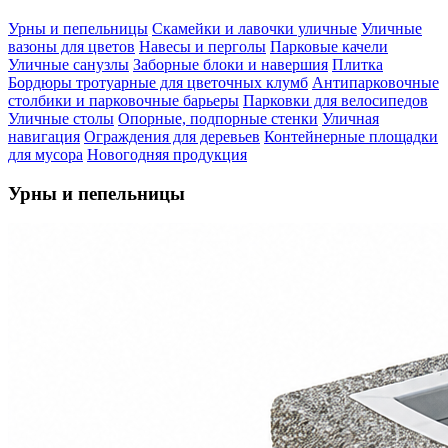
Урны и пепельницы
Скамейки и лавочки уличные
Уличные
вазоны для цветов
Навесы и перголы
Парковые качели
Уличные санузлы
Заборные блоки и навершия
Плитка
Бордюры тротуарные для цветочных клумб
Антипарковочные
столбики и парковочные барьеры
Парковки для велосипедов
Уличные столы
Опорные, подпорные стенки
Уличная
навигация
Ограждения для деревьев
Контейнерные площадки
для мусора
Новогодняя продукция
Урны и пепельницы