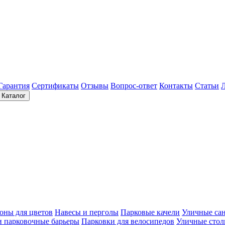
Гарантия
Сертификаты
Отзывы
Вопрос-ответ
Контакты
Статьи
Каталог
оны для цветов
Навесы и перголы
Парковые качели
Уличные са
и парковочные барьеры
Парковки для велосипедов
Уличные сто