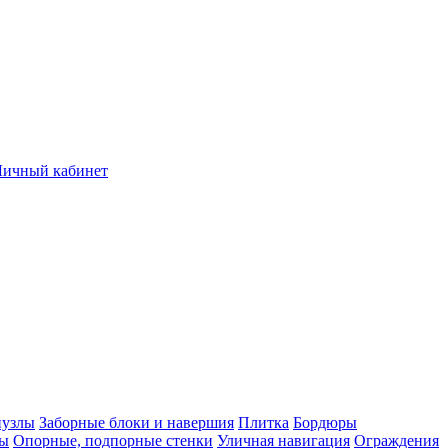
Личный кабинет
нузлы
Заборные блоки и навершия
Плитка
Бордюры
лы
Опорные, подпорные стенки
Уличная навигация
Ограждения