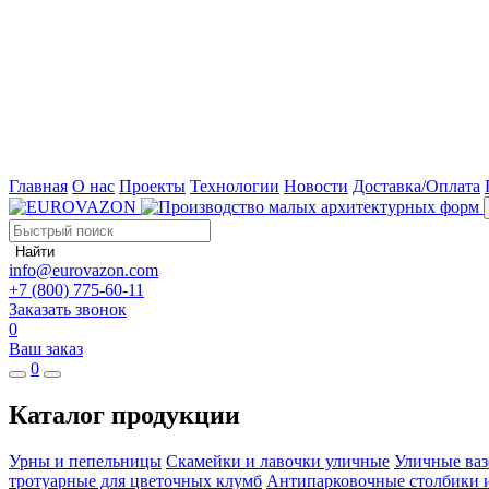
Главная
О нас
Проекты
Технологии
Новости
Доставка/Оплата
Найти
info@eurovazon.com
+7 (800) 775-60-11
Заказать звонок
0
Ваш заказ
0
Каталог продукции
Урны и пепельницы
Скамейки и лавочки уличные
Уличные ваз
тротуарные для цветочных клумб
Антипарковочные столбики 