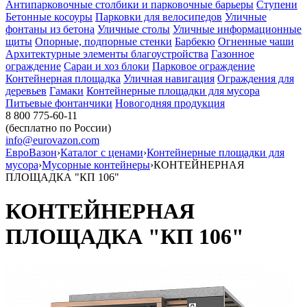
Антипарковочные столбики и парковочные барьеры
Ступени
Бетонные косоуры
Парковки для велосипедов
Уличные
фонтаны из бетона
Уличные столы
Уличные информационные
щиты
Опорные, подпорные стенки
Барбекю
Огненные чаши
Архитектурные элементы благоустройства
Газонное
ограждение
Сараи и хоз блоки
Парковое ограждение
Контейнерная площадка
Уличная навигация
Ограждения для
деревьев
Гамаки
Контейнерные площадки для мусора
Питьевые фонтанчики
Новогодняя продукция
8 800 775-60-11
(бесплатно по России)
info@eurovazon.com
ЕвроВазон
›
Каталог с ценами
›
Контейнерные площадки для
мусора
›
Мусорные контейнеры
›
КОНТЕЙНЕРНАЯ
ПЛОЩАДКА "КП 106"
КОНТЕЙНЕРНАЯ
ПЛОЩАДКА "КП 106"