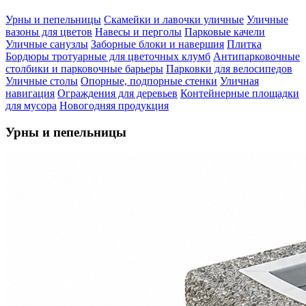
Урны и пепельницы
Скамейки и лавочки уличные
Уличные
вазоны для цветов
Навесы и перголы
Парковые качели
Уличные санузлы
Заборные блоки и навершия
Плитка
Бордюры тротуарные для цветочных клумб
Антипарковочные
столбики и парковочные барьеры
Парковки для велосипедов
Уличные столы
Опорные, подпорные стенки
Уличная
навигация
Ограждения для деревьев
Контейнерные площадки
для мусора
Новогодняя продукция
Урны и пепельницы