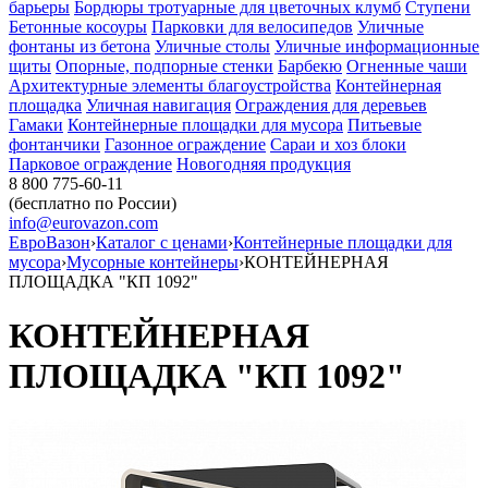
барьеры
Бордюры тротуарные для цветочных клумб
Ступени
Бетонные косоуры
Парковки для велосипедов
Уличные
фонтаны из бетона
Уличные столы
Уличные информационные
щиты
Опорные, подпорные стенки
Барбекю
Огненные чаши
Архитектурные элементы благоустройства
Контейнерная
площадка
Уличная навигация
Ограждения для деревьев
Гамаки
Контейнерные площадки для мусора
Питьевые
фонтанчики
Газонное ограждение
Сараи и хоз блоки
Парковое ограждение
Новогодняя продукция
8 800 775-60-11
(бесплатно по России)
info@eurovazon.com
ЕвроВазон
›
Каталог с ценами
›
Контейнерные площадки для
мусора
›
Мусорные контейнеры
›
КОНТЕЙНЕРНАЯ
ПЛОЩАДКА "КП 1092"
КОНТЕЙНЕРНАЯ
ПЛОЩАДКА "КП 1092"