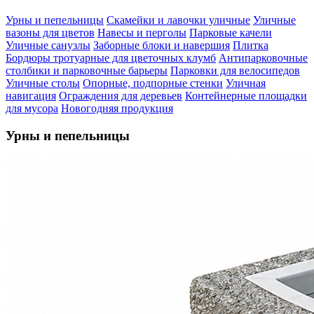
Урны и пепельницы
Скамейки и лавочки уличные
Уличные
вазоны для цветов
Навесы и перголы
Парковые качели
Уличные санузлы
Заборные блоки и навершия
Плитка
Бордюры тротуарные для цветочных клумб
Антипарковочные
столбики и парковочные барьеры
Парковки для велосипедов
Уличные столы
Опорные, подпорные стенки
Уличная
навигация
Ограждения для деревьев
Контейнерные площадки
для мусора
Новогодняя продукция
Урны и пепельницы