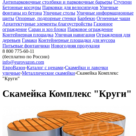
Антипарковочные столбики и парковочные барьеры
Ступени
Бетонные косоуры
Парковки для велосипедов
Уличные
фонтаны из бетона
Уличные столы
Уличные информационные
щиты
Опорные, подпорные стенки
Барбекю
Огненные чаши
Архитектурные элементы благоустройства
Газонное
ограждение
Сараи и хоз блоки
Парковое ограждение
Контейнерная площадка
Уличная навигация
Ограждения для
деревьев
Гамаки
Контейнерные площадки для мусора
Питьевые фонтанчики
Новогодняя продукция
8 800 775-60-11
(бесплатно по России)
info@eurovazon.com
ЕвроВазон
›
Каталог с ценами
›
Скамейки и лавочки
уличные
›
Металлические скамейки
›
Скамейка Комплекс
"Круги"
Скамейка Комплекс "Круги"