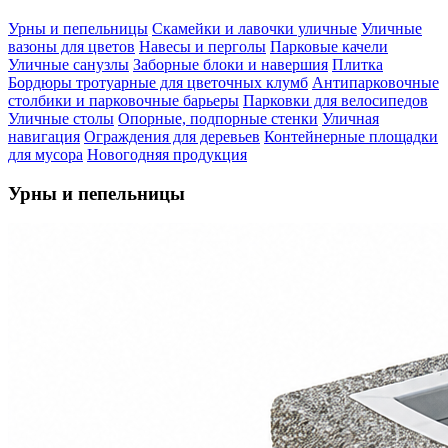
Урны и пепельницы
Скамейки и лавочки уличные
Уличные
вазоны для цветов
Навесы и перголы
Парковые качели
Уличные санузлы
Заборные блоки и навершия
Плитка
Бордюры тротуарные для цветочных клумб
Антипарковочные
столбики и парковочные барьеры
Парковки для велосипедов
Уличные столы
Опорные, подпорные стенки
Уличная
навигация
Ограждения для деревьев
Контейнерные площадки
для мусора
Новогодняя продукция
Урны и пепельницы