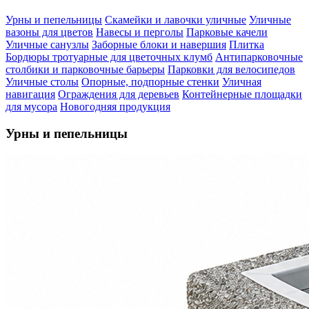
Урны и пепельницы
Скамейки и лавочки уличные
Уличные
вазоны для цветов
Навесы и перголы
Парковые качели
Уличные санузлы
Заборные блоки и навершия
Плитка
Бордюры тротуарные для цветочных клумб
Антипарковочные
столбики и парковочные барьеры
Парковки для велосипедов
Уличные столы
Опорные, подпорные стенки
Уличная
навигация
Ограждения для деревьев
Контейнерные площадки
для мусора
Новогодняя продукция
Урны и пепельницы