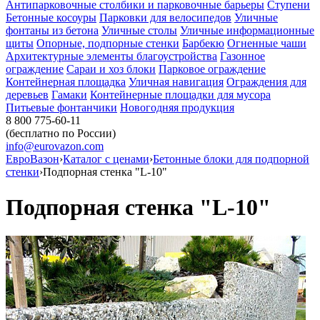
Антипарковочные столбики и парковочные барьеры
Ступени
Бетонные косоуры
Парковки для велосипедов
Уличные
фонтаны из бетона
Уличные столы
Уличные информационные
щиты
Опорные, подпорные стенки
Барбекю
Огненные чаши
Архитектурные элементы благоустройства
Газонное
ограждение
Сараи и хоз блоки
Парковое ограждение
Контейнерная площадка
Уличная навигация
Ограждения для
деревьев
Гамаки
Контейнерные площадки для мусора
Питьевые фонтанчики
Новогодняя продукция
8 800 775-60-11
(бесплатно по России)
info@eurovazon.com
ЕвроВазон
›
Каталог с ценами
›
Бетонные блоки для подпорной
стенки
›
Подпорная стенка "L-10"
Подпорная стенка "L-10"