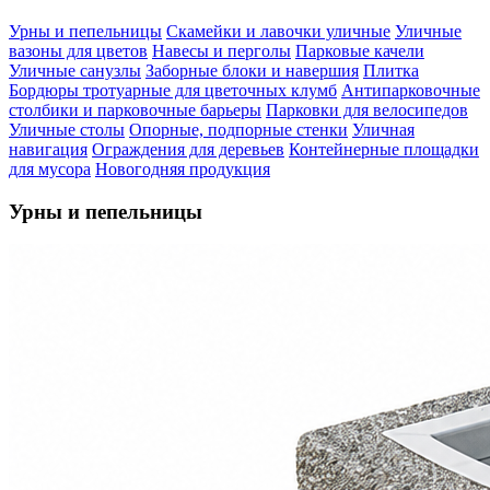
Урны и пепельницы
Скамейки и лавочки уличные
Уличные
вазоны для цветов
Навесы и перголы
Парковые качели
Уличные санузлы
Заборные блоки и навершия
Плитка
Бордюры тротуарные для цветочных клумб
Антипарковочные
столбики и парковочные барьеры
Парковки для велосипедов
Уличные столы
Опорные, подпорные стенки
Уличная
навигация
Ограждения для деревьев
Контейнерные площадки
для мусора
Новогодняя продукция
Урны и пепельницы