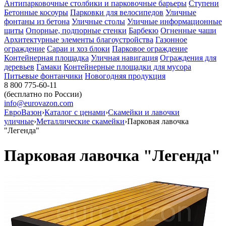
Антипарковочные столбики и парковочные барьеры
Ступени
Бетонные косоуры
Парковки для велосипедов
Уличные
фонтаны из бетона
Уличные столы
Уличные информационные
щиты
Опорные, подпорные стенки
Барбекю
Огненные чаши
Архитектурные элементы благоустройства
Газонное
ограждение
Сараи и хоз блоки
Парковое ограждение
Контейнерная площадка
Уличная навигация
Ограждения для
деревьев
Гамаки
Контейнерные площадки для мусора
Питьевые фонтанчики
Новогодняя продукция
8 800 775-60-11
(бесплатно по России)
info@eurovazon.com
ЕвроВазон
›
Каталог с ценами
›
Скамейки и лавочки
уличные
›
Металлические скамейки
›
Парковая лавочка
"Легенда"
Парковая лавочка "Легенда"