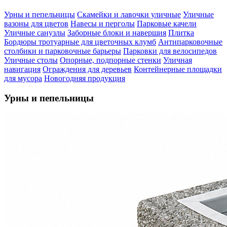
Урны и пепельницы
Скамейки и лавочки уличные
Уличные
вазоны для цветов
Навесы и перголы
Парковые качели
Уличные санузлы
Заборные блоки и навершия
Плитка
Бордюры тротуарные для цветочных клумб
Антипарковочные
столбики и парковочные барьеры
Парковки для велосипедов
Уличные столы
Опорные, подпорные стенки
Уличная
навигация
Ограждения для деревьев
Контейнерные площадки
для мусора
Новогодняя продукция
Урны и пепельницы