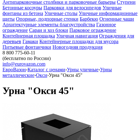
Антипарковочные столбики и парковочные барьеры
Ступени
Бетонные косоуры
Парковки для велосипедов
Уличные
фонтаны из бетона
Уличные столы
Уличные информационные
щиты
Опорные, подпорные стенки
Барбекю
Огненные чаши
Архитектурные элементы благоустройства
Газонное
ограждение
Сараи и хоз блоки
Парковое ограждение
Контейнерная площадка
Уличная навигация
Ограждения для
деревьев
Гамаки
Контейнерные площадки для мусора
Питьевые фонтанчики
Новогодняя продукция
8 800 775-60-11
(бесплатно по России)
info@eurovazon.com
ЕвроВазон
›
Каталог с ценами
›
Урны уличные
›
Урны
металлические
›
Окси
›
Урна "Окси 45"
Урна "Окси 45"