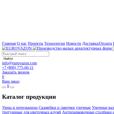
Главная
О нас
Проекты
Технологии
Новости
Доставка/Оплата
Найти
info@eurovazon.com
+7 (800) 775-60-11
Заказать звонок
0
Ваш заказ
0
Каталог продукции
Урны и пепельницы
Скамейки и лавочки уличные
Уличные ваз
тротуарные для цветочных клумб
Антипарковочные столбики 