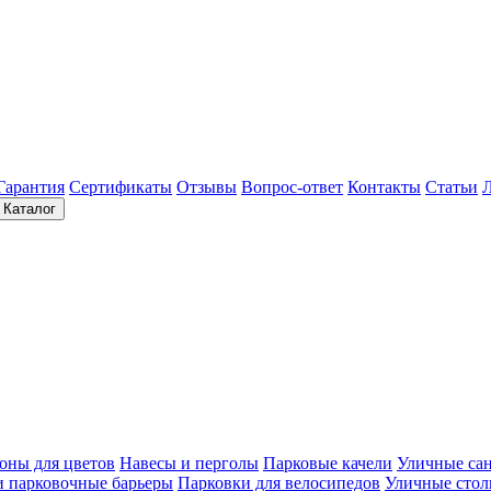
Гарантия
Сертификаты
Отзывы
Вопрос-ответ
Контакты
Статьи
Каталог
оны для цветов
Навесы и перголы
Парковые качели
Уличные са
и парковочные барьеры
Парковки для велосипедов
Уличные сто