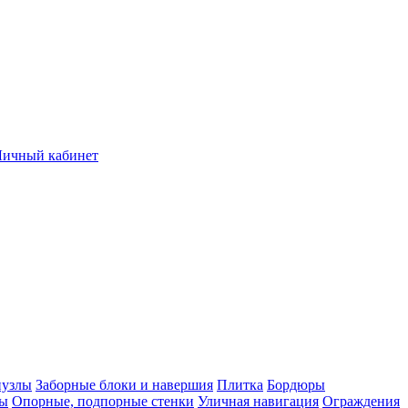
Личный кабинет
нузлы
Заборные блоки и навершия
Плитка
Бордюры
лы
Опорные, подпорные стенки
Уличная навигация
Ограждения