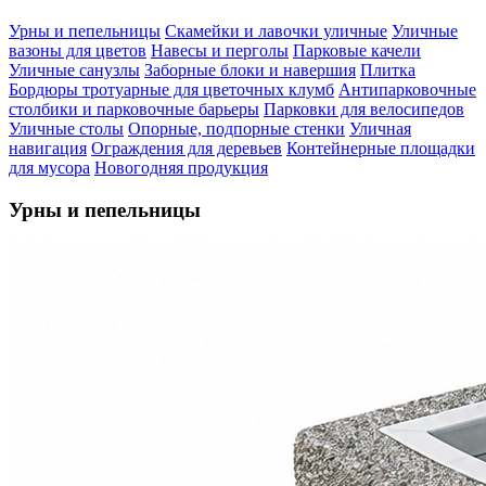
Урны и пепельницы
Скамейки и лавочки уличные
Уличные
вазоны для цветов
Навесы и перголы
Парковые качели
Уличные санузлы
Заборные блоки и навершия
Плитка
Бордюры тротуарные для цветочных клумб
Антипарковочные
столбики и парковочные барьеры
Парковки для велосипедов
Уличные столы
Опорные, подпорные стенки
Уличная
навигация
Ограждения для деревьев
Контейнерные площадки
для мусора
Новогодняя продукция
Урны и пепельницы