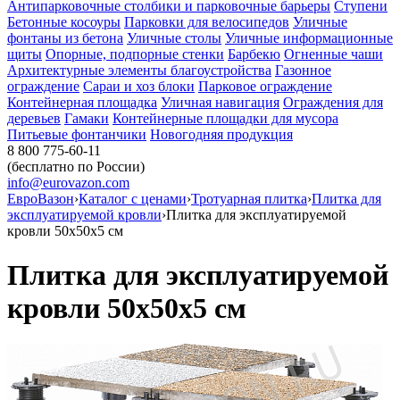
Антипарковочные столбики и парковочные барьеры
Ступени
Бетонные косоуры
Парковки для велосипедов
Уличные
фонтаны из бетона
Уличные столы
Уличные информационные
щиты
Опорные, подпорные стенки
Барбекю
Огненные чаши
Архитектурные элементы благоустройства
Газонное
ограждение
Сараи и хоз блоки
Парковое ограждение
Контейнерная площадка
Уличная навигация
Ограждения для
деревьев
Гамаки
Контейнерные площадки для мусора
Питьевые фонтанчики
Новогодняя продукция
8 800 775-60-11
(бесплатно по России)
info@eurovazon.com
ЕвроВазон
›
Каталог с ценами
›
Тротуарная плитка
›
Плитка для
эксплуатируемой кровли
›
Плитка для эксплуатируемой
кровли 50х50х5 см
Плитка для эксплуатируемой
кровли 50х50х5 см