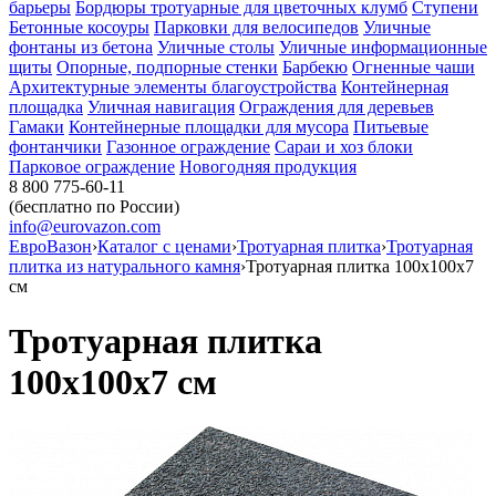
барьеры
Бордюры тротуарные для цветочных клумб
Ступени
Бетонные косоуры
Парковки для велосипедов
Уличные
фонтаны из бетона
Уличные столы
Уличные информационные
щиты
Опорные, подпорные стенки
Барбекю
Огненные чаши
Архитектурные элементы благоустройства
Контейнерная
площадка
Уличная навигация
Ограждения для деревьев
Гамаки
Контейнерные площадки для мусора
Питьевые
фонтанчики
Газонное ограждение
Сараи и хоз блоки
Парковое ограждение
Новогодняя продукция
8 800 775-60-11
(бесплатно по России)
info@eurovazon.com
ЕвроВазон
›
Каталог с ценами
›
Тротуарная плитка
›
Тротуарная
плитка из натурального камня
›
Тротуарная плитка 100х100х7
см
Тротуарная плитка
100х100х7 см