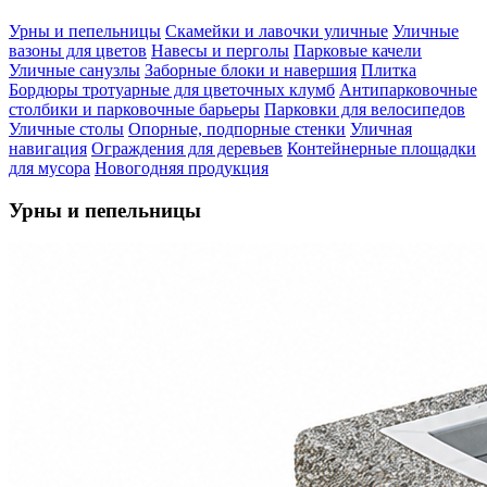
Урны и пепельницы
Скамейки и лавочки уличные
Уличные
вазоны для цветов
Навесы и перголы
Парковые качели
Уличные санузлы
Заборные блоки и навершия
Плитка
Бордюры тротуарные для цветочных клумб
Антипарковочные
столбики и парковочные барьеры
Парковки для велосипедов
Уличные столы
Опорные, подпорные стенки
Уличная
навигация
Ограждения для деревьев
Контейнерные площадки
для мусора
Новогодняя продукция
Урны и пепельницы