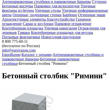
Антипарковочные столбики и парковочные барьеры
Ступени
Бетонные косоуры
Парковки для велосипедов
Уличные
фонтаны из бетона
Уличные столы
Уличные информационные
щиты
Опорные, подпорные стенки
Барбекю
Огненные чаши
Архитектурные элементы благоустройства
Газонное
ограждение
Сараи и хоз блоки
Парковое ограждение
Контейнерная площадка
Уличная навигация
Ограждения для
деревьев
Гамаки
Контейнерные площадки для мусора
Питьевые фонтанчики
Новогодняя продукция
8 800 775-60-11
(бесплатно по России)
info@eurovazon.com
ЕвроВазон
›
Каталог с ценами
›
Антипарковочные столбики и
парковочные барьеры
›
Бетонные парковочные
столбики
›
Бетонный столбик "Римини"
Бетонный столбик "Римини"