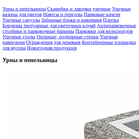
Урны и пепельницы
Скамейки и лавочки уличные
Уличные
вазоны для цветов
Навесы и перголы
Парковые качели
Уличные санузлы
Заборные блоки и навершия
Плитка
Бордюры тротуарные для цветочных клумб
Антипарковочные
столбики и парковочные барьеры
Парковки для велосипедов
Уличные столы
Опорные, подпорные стенки
Уличная
навигация
Ограждения для деревьев
Контейнерные площадки
для мусора
Новогодняя продукция
Урны и пепельницы