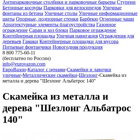
Антипарковочные столбики и парковочные барьеры
Ступени
Бетонные косоуры
Парковки для велосипедов
Уличные
фонтаны из бетона
Уличные столы
Уличные информационные
щиты
Опорные, подпорные стенки
Барбекю
Огненные чаши
Архитектурные элементы благоустройства
Газонное
ограждение
Сараи и хоз блоки
Парковое ограждение
Контейнерная площадка
Уличная навигация
Ограждения для
деревьев
Гамаки
Контейнерные площадки для мусора
Питьевые фонтанчики
Новогодняя продукция
8 800 775-60-11
(бесплатно по России)
info@eurovazon.com
ЕвроВазон
›
Каталог с ценами
›
Скамейки и лавочки
уличные
›
Металлические скамейки
›
Шезлонг
›
Скамейка из
металла и дерева "Шезлонг Альбатрос 140"
Скамейка из металла и
дерева "Шезлонг Альбатрос
140"