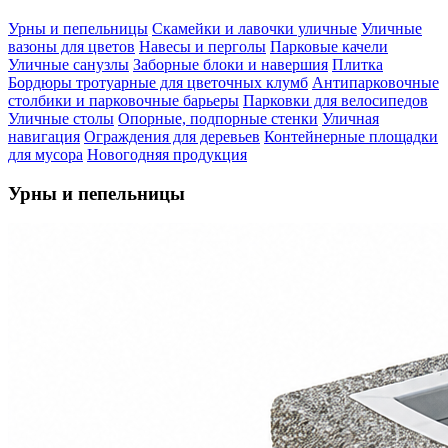
Урны и пепельницы
Скамейки и лавочки уличные
Уличные
вазоны для цветов
Навесы и перголы
Парковые качели
Уличные санузлы
Заборные блоки и навершия
Плитка
Бордюры тротуарные для цветочных клумб
Антипарковочные
столбики и парковочные барьеры
Парковки для велосипедов
Уличные столы
Опорные, подпорные стенки
Уличная
навигация
Ограждения для деревьев
Контейнерные площадки
для мусора
Новогодняя продукция
Урны и пепельницы