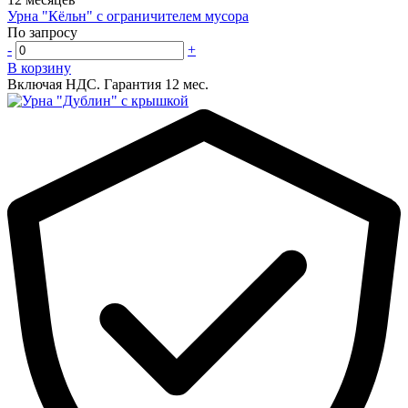
Урна "Кёльн" с ограничителем мусора
По запросу
-
+
В корзину
Включая НДС.
Гарантия 12 мес.