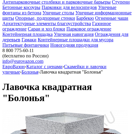
Антипарковочные столбики и парковочные барьеры
Ступени
Бетонные косоуры
Парковки для велосипедов
Уличные
фонтаны из бетона
Уличные столы
Уличные информационные
щиты
Опорные, подпорные стенки
Барбекю
Огненные чаши
Архитектурные элементы благоустройства
Газонное
ограждение
Сараи и хоз блоки
Парковое ограждение
Контейнерная площадка
Уличная навигация
Ограждения для
деревьев
Гамаки
Контейнерные площадки для мусора
Питьевые фонтанчики
Новогодняя продукция
8 800 775-60-11
(бесплатно по России)
info@eurovazon.com
ЕвроВазон
›
Каталог с ценами
›
Скамейки и лавочки
уличные
›
Болонья
›
Лавочка квадратная "Болонья"
Лавочка квадратная
"Болонья"