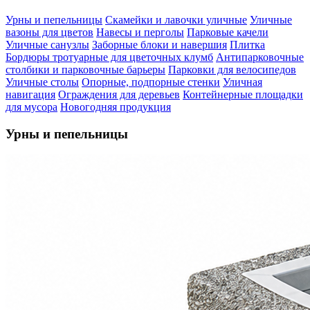
Урны и пепельницы
Скамейки и лавочки уличные
Уличные
вазоны для цветов
Навесы и перголы
Парковые качели
Уличные санузлы
Заборные блоки и навершия
Плитка
Бордюры тротуарные для цветочных клумб
Антипарковочные
столбики и парковочные барьеры
Парковки для велосипедов
Уличные столы
Опорные, подпорные стенки
Уличная
навигация
Ограждения для деревьев
Контейнерные площадки
для мусора
Новогодняя продукция
Урны и пепельницы