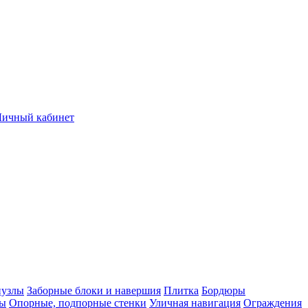
Личный кабинет
нузлы
Заборные блоки и навершия
Плитка
Бордюры
лы
Опорные, подпорные стенки
Уличная навигация
Ограждения