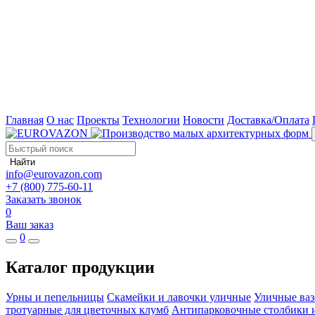
Главная
О нас
Проекты
Технологии
Новости
Доставка/Оплата
Найти
info@eurovazon.com
+7 (800) 775-60-11
Заказать звонок
0
Ваш заказ
0
Каталог продукции
Урны и пепельницы
Скамейки и лавочки уличные
Уличные ваз
тротуарные для цветочных клумб
Антипарковочные столбики 