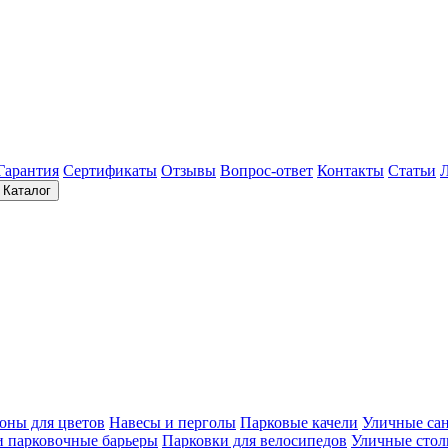
Гарантия
Сертификаты
Отзывы
Вопрос-ответ
Контакты
Статьи
Каталог
оны для цветов
Навесы и перголы
Парковые качели
Уличные са
и парковочные барьеры
Парковки для велосипедов
Уличные сто