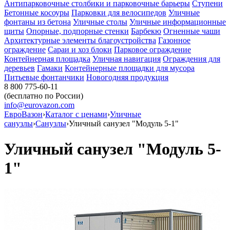
Антипарковочные столбики и парковочные барьеры
Ступени
Бетонные косоуры
Парковки для велосипедов
Уличные
фонтаны из бетона
Уличные столы
Уличные информационные
щиты
Опорные, подпорные стенки
Барбекю
Огненные чаши
Архитектурные элементы благоустройства
Газонное
ограждение
Сараи и хоз блоки
Парковое ограждение
Контейнерная площадка
Уличная навигация
Ограждения для
деревьев
Гамаки
Контейнерные площадки для мусора
Питьевые фонтанчики
Новогодняя продукция
8 800 775-60-11
(бесплатно по России)
info@eurovazon.com
ЕвроВазон
›
Каталог с ценами
›
Уличные
санузлы
›
Санузлы
›
Уличный санузел "Модуль 5-1"
Уличный санузел "Модуль 5-
1"