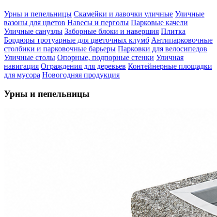
Урны и пепельницы
Скамейки и лавочки уличные
Уличные
вазоны для цветов
Навесы и перголы
Парковые качели
Уличные санузлы
Заборные блоки и навершия
Плитка
Бордюры тротуарные для цветочных клумб
Антипарковочные
столбики и парковочные барьеры
Парковки для велосипедов
Уличные столы
Опорные, подпорные стенки
Уличная
навигация
Ограждения для деревьев
Контейнерные площадки
для мусора
Новогодняя продукция
Урны и пепельницы