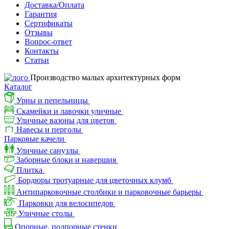
Доставка/Оплата
Гарантия
Сертификаты
Отзывы
Вопрос-ответ
Контакты
Статьи
Производство малых архитектурных форм
Каталог
Урны и пепельницы
Скамейки и лавочки уличные
Уличные вазоны для цветов
Навесы и перголы
Парковые качели
Уличные санузлы
Заборные блоки и навершия
Плитка
Бордюры тротуарные для цветочных клумб
Антипарковочные столбики и парковочные барьеры
Парковки для велосипедов
Уличные столы
Опорные, подпорные стенки