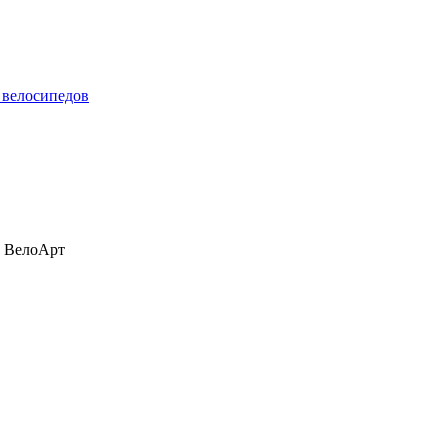
 велосипедов
а ВелоАрт