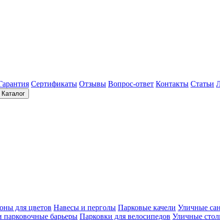
Гарантия
Сертификаты
Отзывы
Вопрос-ответ
Контакты
Статьи
Каталог
оны для цветов
Навесы и перголы
Парковые качели
Уличные са
и парковочные барьеры
Парковки для велосипедов
Уличные сто