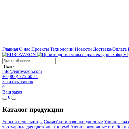
Главная
О нас
Проекты
Технологии
Новости
Доставка/Оплата
Найти
info@eurovazon.com
+7 (800) 775-60-11
Заказать звонок
0
Ваш заказ
0
Каталог продукции
Урны и пепельницы
Скамейки и лавочки уличные
Уличные ваз
тротуарные для цветочных клумб
Антипарковочные столбики 