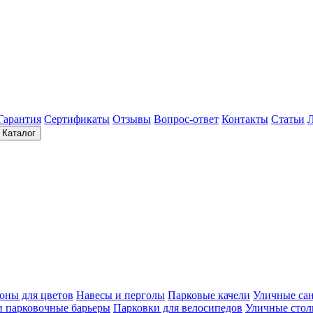
Гарантия
Сертификаты
Отзывы
Вопрос-ответ
Контакты
Статьи
Каталог
оны для цветов
Навесы и перголы
Парковые качели
Уличные са
и парковочные барьеры
Парковки для велосипедов
Уличные сто