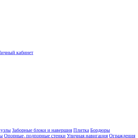
Личный кабинет
нузлы
Заборные блоки и навершия
Плитка
Бордюры
лы
Опорные, подпорные стенки
Уличная навигация
Ограждения