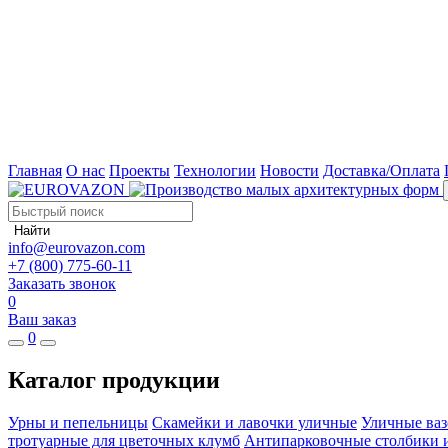
Главная
О нас
Проекты
Технологии
Новости
Доставка/Оплата
Найти
info@eurovazon.com
+7 (800) 775-60-11
Заказать звонок
0
Ваш заказ
0
Каталог продукции
Урны и пепельницы
Скамейки и лавочки уличные
Уличные ваз
тротуарные для цветочных клумб
Антипарковочные столбики 