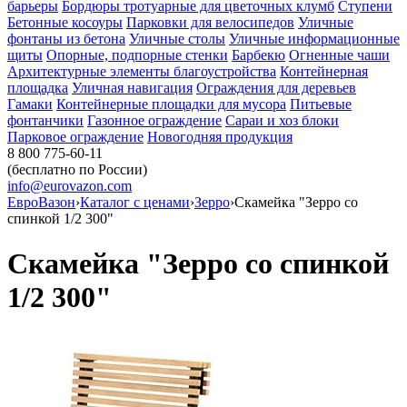
барьеры
Бордюры тротуарные для цветочных клумб
Ступени
Бетонные косоуры
Парковки для велосипедов
Уличные
фонтаны из бетона
Уличные столы
Уличные информационные
щиты
Опорные, подпорные стенки
Барбекю
Огненные чаши
Архитектурные элементы благоустройства
Контейнерная
площадка
Уличная навигация
Ограждения для деревьев
Гамаки
Контейнерные площадки для мусора
Питьевые
фонтанчики
Газонное ограждение
Сараи и хоз блоки
Парковое ограждение
Новогодняя продукция
8 800 775-60-11
(бесплатно по России)
info@eurovazon.com
ЕвроВазон
›
Каталог с ценами
›
Зерро
›
Скамейка "Зерро со
спинкой 1/2 300"
Скамейка "Зерро со спинкой
1/2 300"