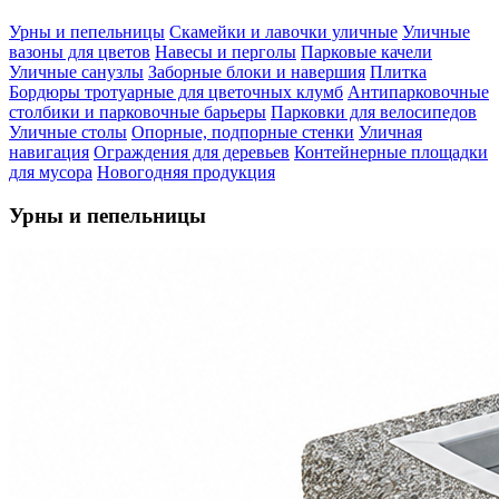
Урны и пепельницы
Скамейки и лавочки уличные
Уличные
вазоны для цветов
Навесы и перголы
Парковые качели
Уличные санузлы
Заборные блоки и навершия
Плитка
Бордюры тротуарные для цветочных клумб
Антипарковочные
столбики и парковочные барьеры
Парковки для велосипедов
Уличные столы
Опорные, подпорные стенки
Уличная
навигация
Ограждения для деревьев
Контейнерные площадки
для мусора
Новогодняя продукция
Урны и пепельницы