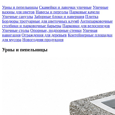
Урны и пепельницы
Скамейки и лавочки уличные
Уличные
вазоны для цветов
Навесы и перголы
Парковые качели
Уличные санузлы
Заборные блоки и навершия
Плитка
Бордюры тротуарные для цветочных клумб
Антипарковочные
столбики и парковочные барьеры
Парковки для велосипедов
Уличные столы
Опорные, подпорные стенки
Уличная
навигация
Ограждения для деревьев
Контейнерные площадки
для мусора
Новогодняя продукция
Урны и пепельницы