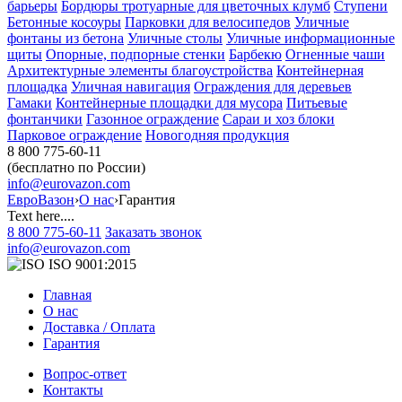
барьеры
Бордюры тротуарные для цветочных клумб
Ступени
Бетонные косоуры
Парковки для велосипедов
Уличные
фонтаны из бетона
Уличные столы
Уличные информационные
щиты
Опорные, подпорные стенки
Барбекю
Огненные чаши
Архитектурные элементы благоустройства
Контейнерная
площадка
Уличная навигация
Ограждения для деревьев
Гамаки
Контейнерные площадки для мусора
Питьевые
фонтанчики
Газонное ограждение
Сараи и хоз блоки
Парковое ограждение
Новогодняя продукция
8 800 775-60-11
(бесплатно по России)
info@eurovazon.com
ЕвроВазон
›
О нас
›
Гарантия
Text here....
8 800 775-60-11
Заказать звонок
info@eurovazon.com
ISO 9001:2015
Главная
О нас
Доставка / Оплата
Гарантия
Вопрос-ответ
Контакты