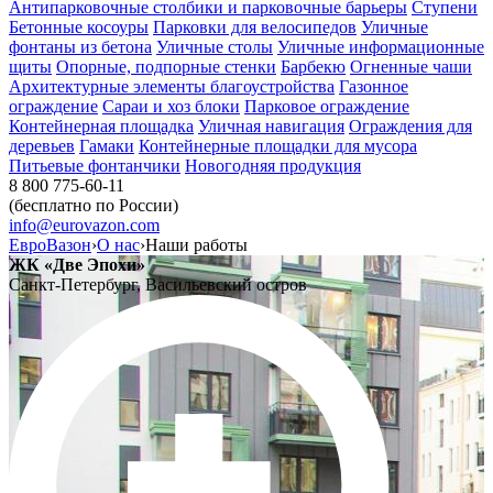
Антипарковочные столбики и парковочные барьеры
Ступени
Бетонные косоуры
Парковки для велосипедов
Уличные
фонтаны из бетона
Уличные столы
Уличные информационные
щиты
Опорные, подпорные стенки
Барбекю
Огненные чаши
Архитектурные элементы благоустройства
Газонное
ограждение
Сараи и хоз блоки
Парковое ограждение
Контейнерная площадка
Уличная навигация
Ограждения для
деревьев
Гамаки
Контейнерные площадки для мусора
Питьевые фонтанчики
Новогодняя продукция
8 800 775-60-11
(бесплатно по России)
info@eurovazon.com
ЕвроВазон
›
О нас
›
Наши работы
ЖК «Две Эпохи»
Санкт-Петербург, Васильевский остров