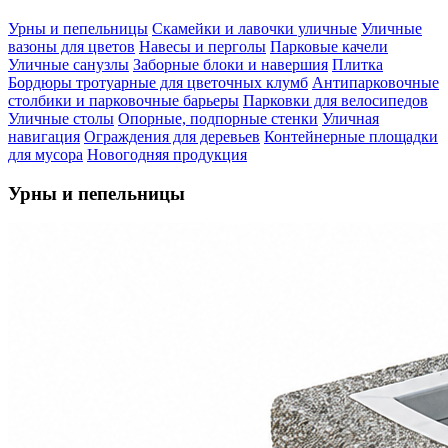
Урны и пепельницы
Скамейки и лавочки уличные
Уличные
вазоны для цветов
Навесы и перголы
Парковые качели
Уличные санузлы
Заборные блоки и навершия
Плитка
Бордюры тротуарные для цветочных клумб
Антипарковочные
столбики и парковочные барьеры
Парковки для велосипедов
Уличные столы
Опорные, подпорные стенки
Уличная
навигация
Ограждения для деревьев
Контейнерные площадки
для мусора
Новогодняя продукция
Урны и пепельницы