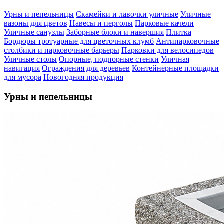
Урны и пепельницы
Скамейки и лавочки уличные
Уличные
вазоны для цветов
Навесы и перголы
Парковые качели
Уличные санузлы
Заборные блоки и навершия
Плитка
Бордюры тротуарные для цветочных клумб
Антипарковочные
столбики и парковочные барьеры
Парковки для велосипедов
Уличные столы
Опорные, подпорные стенки
Уличная
навигация
Ограждения для деревьев
Контейнерные площадки
для мусора
Новогодняя продукция
Урны и пепельницы