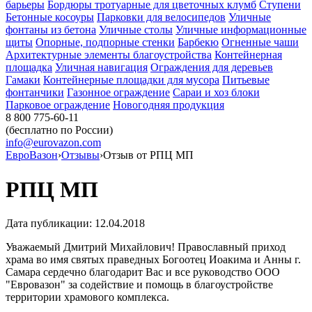
барьеры
Бордюры тротуарные для цветочных клумб
Ступени
Бетонные косоуры
Парковки для велосипедов
Уличные
фонтаны из бетона
Уличные столы
Уличные информационные
щиты
Опорные, подпорные стенки
Барбекю
Огненные чаши
Архитектурные элементы благоустройства
Контейнерная
площадка
Уличная навигация
Ограждения для деревьев
Гамаки
Контейнерные площадки для мусора
Питьевые
фонтанчики
Газонное ограждение
Сараи и хоз блоки
Парковое ограждение
Новогодняя продукция
8 800 775-60-11
(бесплатно по России)
info@eurovazon.com
ЕвроВазон
›
Отзывы
›
Отзыв от РПЦ МП
РПЦ МП
Дата публикации: 12.04.2018
Уважаемый Дмитрий Михайлович! Православный приход
храма во имя святых праведных Богоотец Иоакима и Анны г.
Самара сердечно благодарит Вас и все руководство ООО
"Евровазон" за содействие и помощь в благоустройстве
территории храмового комплекса.