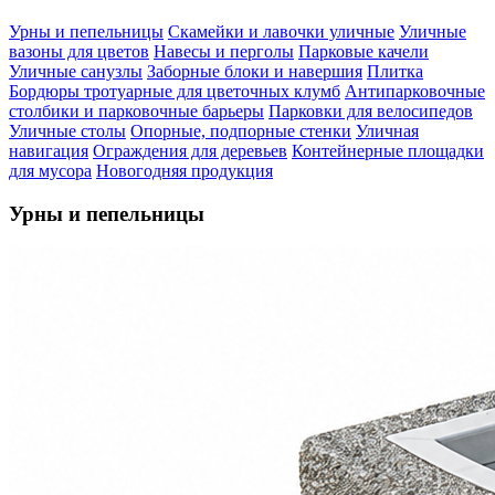
Урны и пепельницы
Скамейки и лавочки уличные
Уличные
вазоны для цветов
Навесы и перголы
Парковые качели
Уличные санузлы
Заборные блоки и навершия
Плитка
Бордюры тротуарные для цветочных клумб
Антипарковочные
столбики и парковочные барьеры
Парковки для велосипедов
Уличные столы
Опорные, подпорные стенки
Уличная
навигация
Ограждения для деревьев
Контейнерные площадки
для мусора
Новогодняя продукция
Урны и пепельницы