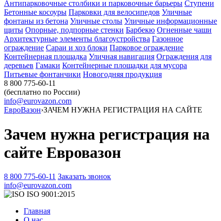
Антипарковочные столбики и парковочные барьеры
Ступени
Бетонные косоуры
Парковки для велосипедов
Уличные
фонтаны из бетона
Уличные столы
Уличные информационные
щиты
Опорные, подпорные стенки
Барбекю
Огненные чаши
Архитектурные элементы благоустройства
Газонное
ограждение
Сараи и хоз блоки
Парковое ограждение
Контейнерная площадка
Уличная навигация
Ограждения для
деревьев
Гамаки
Контейнерные площадки для мусора
Питьевые фонтанчики
Новогодняя продукция
8 800 775-60-11
(бесплатно по России)
info@eurovazon.com
ЕвроВазон
›
ЗАЧЕМ НУЖНА РЕГИСТРАЦИЯ НА САЙТЕ
Зачем нужна регистрация на
сайте Евровазон
8 800 775-60-11
Заказать звонок
info@eurovazon.com
ISO 9001:2015
Главная
О нас