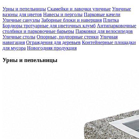
Урны и пепельницы
Скамейки и лавочки уличные
Уличные
вазоны для цветов
Навесы и перголы
Парковые качели
Уличные санузлы
Заборные блоки и навершия
Плитка
Бордюры тротуарные для цветочных клумб
Антипарковочные
столбики и парковочные барьеры
Парковки для велосипедов
Уличные столы
Опорные, подпорные стенки
Уличная
навигация
Ограждения для деревьев
Контейнерные площадки
для мусора
Новогодняя продукция
Урны и пепельницы