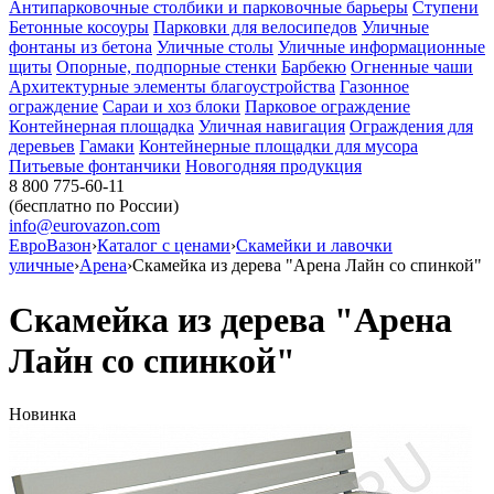
Антипарковочные столбики и парковочные барьеры
Ступени
Бетонные косоуры
Парковки для велосипедов
Уличные
фонтаны из бетона
Уличные столы
Уличные информационные
щиты
Опорные, подпорные стенки
Барбекю
Огненные чаши
Архитектурные элементы благоустройства
Газонное
ограждение
Сараи и хоз блоки
Парковое ограждение
Контейнерная площадка
Уличная навигация
Ограждения для
деревьев
Гамаки
Контейнерные площадки для мусора
Питьевые фонтанчики
Новогодняя продукция
8 800 775-60-11
(бесплатно по России)
info@eurovazon.com
ЕвроВазон
›
Каталог с ценами
›
Скамейки и лавочки
уличные
›
Арена
›
Скамейка из дерева "Арена Лайн со спинкой"
Скамейка из дерева "Арена
Лайн со спинкой"
Новинка