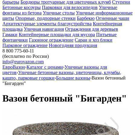
барьеры
Бордюры тротуарные для цветочных клумб
Ступени
Бетонные косоуры
Парковки для велосипедов
Уличные
фонтаны из бетона
Уличные столы
Уличные информационные
щиты
Опорные, подпорные стенки
Барбекю
Огненные чаши
Архитектурные элементы благоустройства
Контейнерная
площадка
Уличная навигация
Ограждения для деревьев
Гамаки
Контейнерные площадки для мусора
Питьевые
фонтанчики
Газонное ограждение
Сараи и хоз блоки
Парковое ограждение
Новогодняя продукция
8 800 775-60-11
(бесплатно по России)
info@eurovazon.com
ЕвроВазон
›
Каталог с ценами
›
Уличные вазоны для
цветов
›
Уличные бетонные вазоны, цветочницы, клумбы,
кашпо, парковые горшки
›
Большие вазоны
›
Вазон бетонный
"Бигарден"
Вазон бетонный "Бигарден"