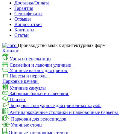
Доставка/Оплата
Гарантия
Сертификаты
Отзывы
Вопрос-ответ
Контакты
Статьи
Производство малых архитектурных форм
Каталог
Урны и пепельницы
Скамейки и лавочки уличные
Уличные вазоны для цветов
Навесы и перголы
Парковые качели
Уличные санузлы
Заборные блоки и навершия
Плитка
Бордюры тротуарные для цветочных клумб
Антипарковочные столбики и парковочные барьеры
Парковки для велосипедов
Уличные столы
Опорные, подпорные стенки