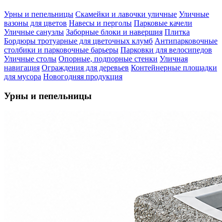
Урны и пепельницы
Скамейки и лавочки уличные
Уличные
вазоны для цветов
Навесы и перголы
Парковые качели
Уличные санузлы
Заборные блоки и навершия
Плитка
Бордюры тротуарные для цветочных клумб
Антипарковочные
столбики и парковочные барьеры
Парковки для велосипедов
Уличные столы
Опорные, подпорные стенки
Уличная
навигация
Ограждения для деревьев
Контейнерные площадки
для мусора
Новогодняя продукция
Урны и пепельницы