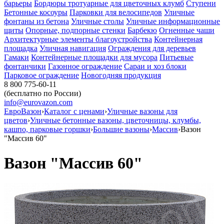
барьеры
Бордюры тротуарные для цветочных клумб
Ступени
Бетонные косоуры
Парковки для велосипедов
Уличные
фонтаны из бетона
Уличные столы
Уличные информационные
щиты
Опорные, подпорные стенки
Барбекю
Огненные чаши
Архитектурные элементы благоустройства
Контейнерная
площадка
Уличная навигация
Ограждения для деревьев
Гамаки
Контейнерные площадки для мусора
Питьевые
фонтанчики
Газонное ограждение
Сараи и хоз блоки
Парковое ограждение
Новогодняя продукция
8 800 775-60-11
(бесплатно по России)
info@eurovazon.com
ЕвроВазон
›
Каталог с ценами
›
Уличные вазоны для
цветов
›
Уличные бетонные вазоны, цветочницы, клумбы,
кашпо, парковые горшки
›
Большие вазоны
›
Массив
›
Вазон
"Массив 60"
Вазон "Массив 60"