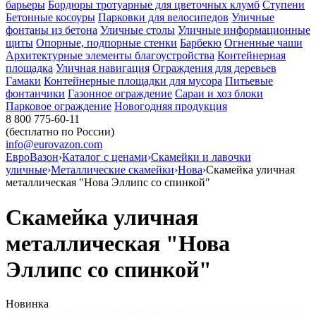
барьеры
Бордюры тротуарные для цветочных клумб
Ступени
Бетонные косоуры
Парковки для велосипедов
Уличные
фонтаны из бетона
Уличные столы
Уличные информационные
щиты
Опорные, подпорные стенки
Барбекю
Огненные чаши
Архитектурные элементы благоустройства
Контейнерная
площадка
Уличная навигация
Ограждения для деревьев
Гамаки
Контейнерные площадки для мусора
Питьевые
фонтанчики
Газонное ограждение
Сараи и хоз блоки
Парковое ограждение
Новогодняя продукция
8 800 775-60-11
(бесплатно по России)
info@eurovazon.com
ЕвроВазон
›
Каталог с ценами
›
Скамейки и лавочки
уличные
›
Металлические скамейки
›
Нова
›
Скамейка уличная
металлическая "Нова Эллипс со спинкой"
Скамейка уличная
металлическая "Нова
Эллипс со спинкой"
Новинка