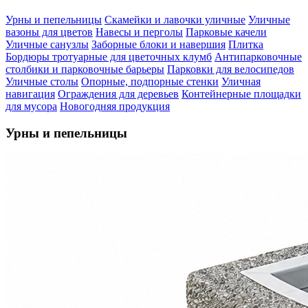
Урны и пепельницы
Скамейки и лавочки уличные
Уличные
вазоны для цветов
Навесы и перголы
Парковые качели
Уличные санузлы
Заборные блоки и навершия
Плитка
Бордюры тротуарные для цветочных клумб
Антипарковочные
столбики и парковочные барьеры
Парковки для велосипедов
Уличные столы
Опорные, подпорные стенки
Уличная
навигация
Ограждения для деревьев
Контейнерные площадки
для мусора
Новогодняя продукция
Урны и пепельницы