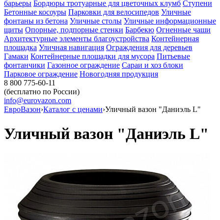
барьеры
Бордюры тротуарные для цветочных клумб
Ступени
Бетонные косоуры
Парковки для велосипедов
Уличные
фонтаны из бетона
Уличные столы
Уличные информационные
щиты
Опорные, подпорные стенки
Барбекю
Огненные чаши
Архитектурные элементы благоустройства
Контейнерная
площадка
Уличная навигация
Ограждения для деревьев
Гамаки
Контейнерные площадки для мусора
Питьевые
фонтанчики
Газонное ограждение
Сараи и хоз блоки
Парковое ограждение
Новогодняя продукция
8 800 775-60-11
(бесплатно по России)
info@eurovazon.com
ЕвроВазон
›
Каталог с ценами
›
Уличный вазон "Даниэль L"
Уличный вазон "Даниэль L"