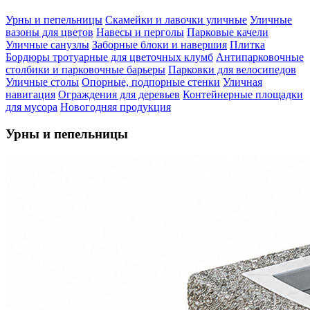
Урны и пепельницы
Скамейки и лавочки уличные
Уличные
вазоны для цветов
Навесы и перголы
Парковые качели
Уличные санузлы
Заборные блоки и навершия
Плитка
Бордюры тротуарные для цветочных клумб
Антипарковочные
столбики и парковочные барьеры
Парковки для велосипедов
Уличные столы
Опорные, подпорные стенки
Уличная
навигация
Ограждения для деревьев
Контейнерные площадки
для мусора
Новогодняя продукция
Урны и пепельницы