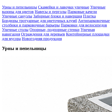
Урны и пепельницы
Скамейки и лавочки уличные
Уличные
вазоны для цветов
Навесы и перголы
Парковые качели
Уличные санузлы
Заборные блоки и навершия
Плитка
Бордюры тротуарные для цветочных клумб
Антипарковочные
столбики и парковочные барьеры
Парковки для велосипедов
Уличные столы
Опорные, подпорные стенки
Уличная
навигация
Ограждения для деревьев
Контейнерные площадки
для мусора
Новогодняя продукция
Урны и пепельницы