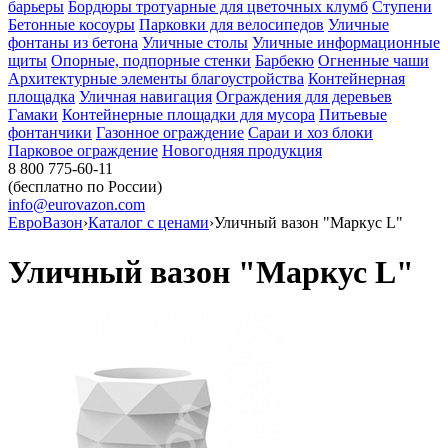
барьеры
Бордюры тротуарные для цветочных клумб
Ступени
Бетонные косоуры
Парковки для велосипедов
Уличные
фонтаны из бетона
Уличные столы
Уличные информационные
щиты
Опорные, подпорные стенки
Барбекю
Огненные чаши
Архитектурные элементы благоустройства
Контейнерная
площадка
Уличная навигация
Ограждения для деревьев
Гамаки
Контейнерные площадки для мусора
Питьевые
фонтанчики
Газонное ограждение
Сараи и хоз блоки
Парковое ограждение
Новогодняя продукция
8 800 775-60-11
(бесплатно по России)
info@eurovazon.com
ЕвроВазон
›
Каталог с ценами
›
Уличный вазон "Маркус L"
Уличный вазон "Маркус L"