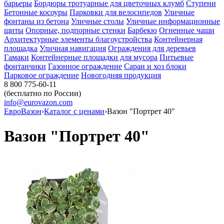
барьеры
Бордюры тротуарные для цветочных клумб
Ступени
Бетонные косоуры
Парковки для велосипедов
Уличные
фонтаны из бетона
Уличные столы
Уличные информационные
щиты
Опорные, подпорные стенки
Барбекю
Огненные чаши
Архитектурные элементы благоустройства
Контейнерная
площадка
Уличная навигация
Ограждения для деревьев
Гамаки
Контейнерные площадки для мусора
Питьевые
фонтанчики
Газонное ограждение
Сараи и хоз блоки
Парковое ограждение
Новогодняя продукция
8 800 775-60-11
(бесплатно по России)
info@eurovazon.com
ЕвроВазон
›
Каталог с ценами
›
Вазон "Портрет 40"
Вазон "Портрет 40"