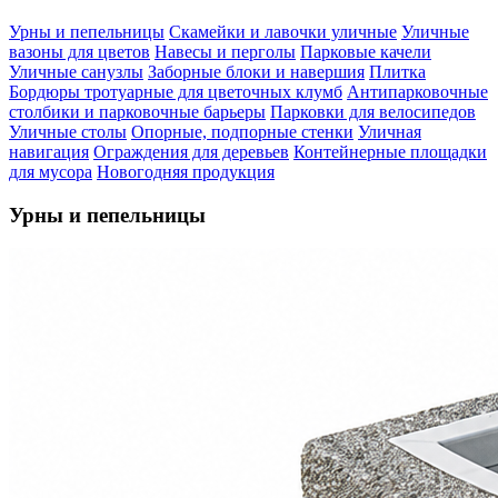
Урны и пепельницы
Скамейки и лавочки уличные
Уличные
вазоны для цветов
Навесы и перголы
Парковые качели
Уличные санузлы
Заборные блоки и навершия
Плитка
Бордюры тротуарные для цветочных клумб
Антипарковочные
столбики и парковочные барьеры
Парковки для велосипедов
Уличные столы
Опорные, подпорные стенки
Уличная
навигация
Ограждения для деревьев
Контейнерные площадки
для мусора
Новогодняя продукция
Урны и пепельницы