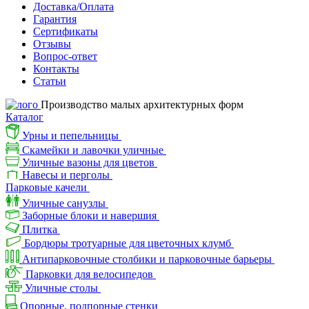
Доставка/Оплата
Гарантия
Сертификаты
Отзывы
Вопрос-ответ
Контакты
Статьи
Производство малых архитектурных форм
Каталог
Урны и пепельницы
Скамейки и лавочки уличные
Уличные вазоны для цветов
Навесы и перголы
Парковые качели
Уличные санузлы
Заборные блоки и навершия
Плитка
Бордюры тротуарные для цветочных клумб
Антипарковочные столбики и парковочные барьеры
Парковки для велосипедов
Уличные столы
Опорные, подпорные стенки