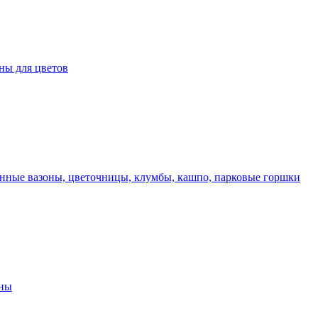
ны для цветов
нные вазоны, цветочницы, клумбы, кашпо, парковые горшки
оны