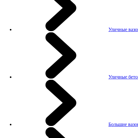
Уличные вазо
Уличные бето
Большие ваз