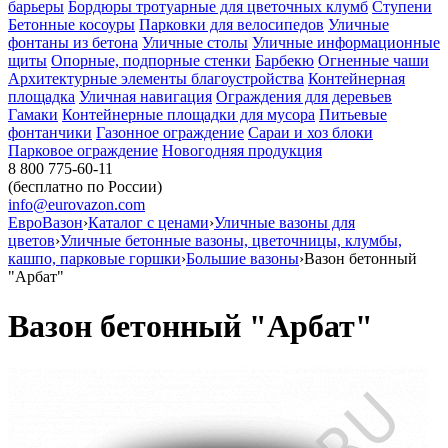
барьеры
Бордюры тротуарные для цветочных клумб
Ступени
Бетонные косоуры
Парковки для велосипедов
Уличные
фонтаны из бетона
Уличные столы
Уличные информационные
щиты
Опорные, подпорные стенки
Барбекю
Огненные чаши
Архитектурные элементы благоустройства
Контейнерная
площадка
Уличная навигация
Ограждения для деревьев
Гамаки
Контейнерные площадки для мусора
Питьевые
фонтанчики
Газонное ограждение
Сараи и хоз блоки
Парковое ограждение
Новогодняя продукция
8 800 775-60-11
(бесплатно по России)
info@eurovazon.com
ЕвроВазон
›
Каталог с ценами
›
Уличные вазоны для
цветов
›
Уличные бетонные вазоны, цветочницы, клумбы,
кашпо, парковые горшки
›
Большие вазоны
›
Вазон бетонный
"Арбат"
Вазон бетонный "Арбат"