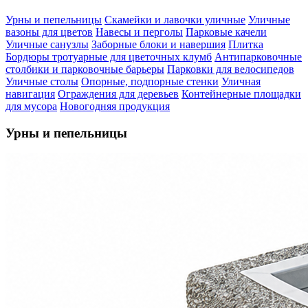
Урны и пепельницы
Скамейки и лавочки уличные
Уличные
вазоны для цветов
Навесы и перголы
Парковые качели
Уличные санузлы
Заборные блоки и навершия
Плитка
Бордюры тротуарные для цветочных клумб
Антипарковочные
столбики и парковочные барьеры
Парковки для велосипедов
Уличные столы
Опорные, подпорные стенки
Уличная
навигация
Ограждения для деревьев
Контейнерные площадки
для мусора
Новогодняя продукция
Урны и пепельницы