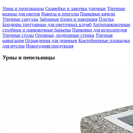
Урны и пепельницы
Скамейки и лавочки уличные
Уличные
вазоны для цветов
Навесы и перголы
Парковые качели
Уличные санузлы
Заборные блоки и навершия
Плитка
Бордюры тротуарные для цветочных клумб
Антипарковочные
столбики и парковочные барьеры
Парковки для велосипедов
Уличные столы
Опорные, подпорные стенки
Уличная
навигация
Ограждения для деревьев
Контейнерные площадки
для мусора
Новогодняя продукция
Урны и пепельницы