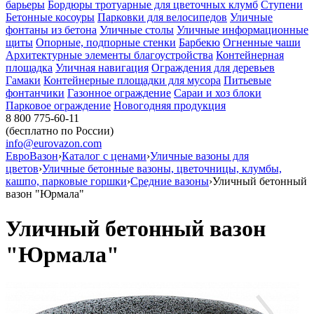
барьеры
Бордюры тротуарные для цветочных клумб
Ступени
Бетонные косоуры
Парковки для велосипедов
Уличные
фонтаны из бетона
Уличные столы
Уличные информационные
щиты
Опорные, подпорные стенки
Барбекю
Огненные чаши
Архитектурные элементы благоустройства
Контейнерная
площадка
Уличная навигация
Ограждения для деревьев
Гамаки
Контейнерные площадки для мусора
Питьевые
фонтанчики
Газонное ограждение
Сараи и хоз блоки
Парковое ограждение
Новогодняя продукция
8 800 775-60-11
(бесплатно по России)
info@eurovazon.com
ЕвроВазон
›
Каталог с ценами
›
Уличные вазоны для
цветов
›
Уличные бетонные вазоны, цветочницы, клумбы,
кашпо, парковые горшки
›
Средние вазоны
›
Уличный бетонный
вазон "Юрмала"
Уличный бетонный вазон
"Юрмала"