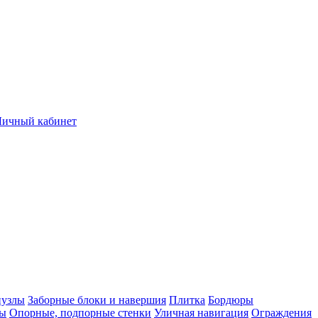
Личный кабинет
нузлы
Заборные блоки и навершия
Плитка
Бордюры
лы
Опорные, подпорные стенки
Уличная навигация
Ограждения