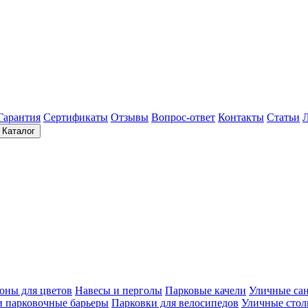
Гарантия
Сертификаты
Отзывы
Вопрос-ответ
Контакты
Статьи
Каталог
оны для цветов
Навесы и перголы
Парковые качели
Уличные са
и парковочные барьеры
Парковки для велосипедов
Уличные сто