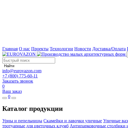
Главная
О нас
Проекты
Технологии
Новости
Доставка/Оплата
Найти
info@eurovazon.com
+7 (800) 775-60-11
Заказать звонок
0
Ваш заказ
0
Каталог продукции
Урны и пепельницы
Скамейки и лавочки уличные
Уличные ваз
тротуарные для цветочных клумб
Антипарковочные столбики 