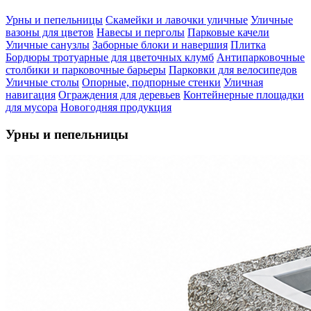
Урны и пепельницы
Скамейки и лавочки уличные
Уличные
вазоны для цветов
Навесы и перголы
Парковые качели
Уличные санузлы
Заборные блоки и навершия
Плитка
Бордюры тротуарные для цветочных клумб
Антипарковочные
столбики и парковочные барьеры
Парковки для велосипедов
Уличные столы
Опорные, подпорные стенки
Уличная
навигация
Ограждения для деревьев
Контейнерные площадки
для мусора
Новогодняя продукция
Урны и пепельницы