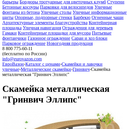
барьеры
Бордюры тротуарные для цветочных клумб
Ступени
Бетонные косоуры
Парковки для велосипедов
Уличные
фонтаны из бетона
Уличные столы
Уличные информационные
щиты
Опорные, подпорные стенки
Барбекю
Огненные чаши
Архитектурные элементы благоустройства
Контейнерная
площадка
Уличная навигация
Ограждения для деревьев
Гамаки
Контейнерные площадки для мусора
Питьевые
фонтанчики
Газонное ограждение
Сараи и хоз блоки
Парковое ограждение
Новогодняя продукция
8 800 775-60-11
(бесплатно по России)
info@eurovazon.com
ЕвроВазон
›
Каталог с ценами
›
Скамейки и лавочки
уличные
›
Металлические скамейки
›
Гринвич
›
Скамейка
металлическая "Гринвич Эллипс"
Скамейка металлическая
"Гринвич Эллипс"