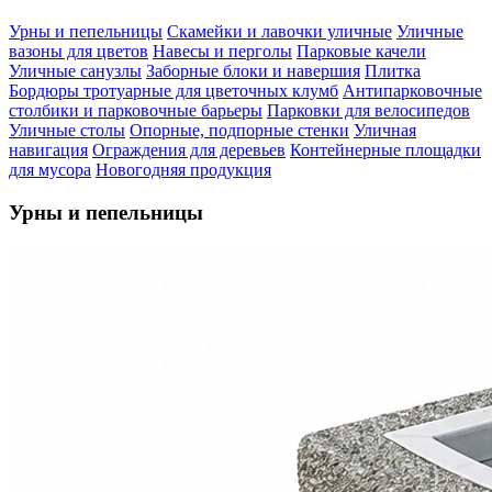
Урны и пепельницы
Скамейки и лавочки уличные
Уличные
вазоны для цветов
Навесы и перголы
Парковые качели
Уличные санузлы
Заборные блоки и навершия
Плитка
Бордюры тротуарные для цветочных клумб
Антипарковочные
столбики и парковочные барьеры
Парковки для велосипедов
Уличные столы
Опорные, подпорные стенки
Уличная
навигация
Ограждения для деревьев
Контейнерные площадки
для мусора
Новогодняя продукция
Урны и пепельницы