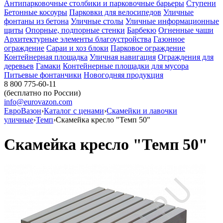
Антипарковочные столбики и парковочные барьеры
Ступени
Бетонные косоуры
Парковки для велосипедов
Уличные
фонтаны из бетона
Уличные столы
Уличные информационные
щиты
Опорные, подпорные стенки
Барбекю
Огненные чаши
Архитектурные элементы благоустройства
Газонное
ограждение
Сараи и хоз блоки
Парковое ограждение
Контейнерная площадка
Уличная навигация
Ограждения для
деревьев
Гамаки
Контейнерные площадки для мусора
Питьевые фонтанчики
Новогодняя продукция
8 800 775-60-11
(бесплатно по России)
info@eurovazon.com
ЕвроВазон
›
Каталог с ценами
›
Скамейки и лавочки
уличные
›
Темп
›
Скамейка кресло "Темп 50"
Скамейка кресло "Темп 50"