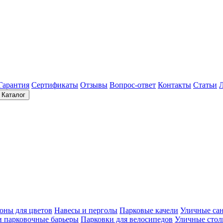
Гарантия
Сертификаты
Отзывы
Вопрос-ответ
Контакты
Статьи
Каталог
оны для цветов
Навесы и перголы
Парковые качели
Уличные са
и парковочные барьеры
Парковки для велосипедов
Уличные сто