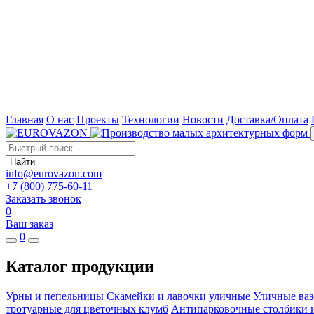
Главная
О нас
Проекты
Технологии
Новости
Доставка/Оплата
Найти
info@eurovazon.com
+7 (800) 775-60-11
Заказать звонок
0
Ваш заказ
0
Каталог продукции
Урны и пепельницы
Скамейки и лавочки уличные
Уличные ваз
тротуарные для цветочных клумб
Антипарковочные столбики 