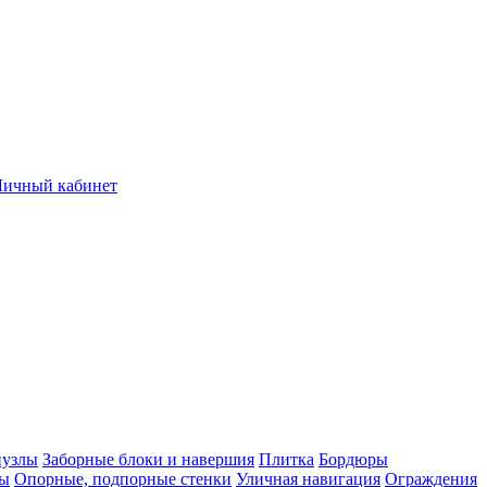
Личный кабинет
нузлы
Заборные блоки и навершия
Плитка
Бордюры
лы
Опорные, подпорные стенки
Уличная навигация
Ограждения