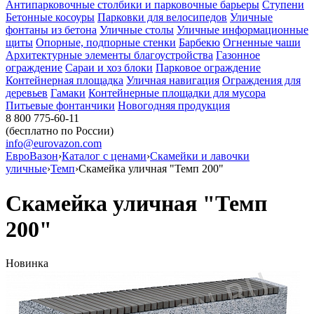
Антипарковочные столбики и парковочные барьеры
Ступени
Бетонные косоуры
Парковки для велосипедов
Уличные
фонтаны из бетона
Уличные столы
Уличные информационные
щиты
Опорные, подпорные стенки
Барбекю
Огненные чаши
Архитектурные элементы благоустройства
Газонное
ограждение
Сараи и хоз блоки
Парковое ограждение
Контейнерная площадка
Уличная навигация
Ограждения для
деревьев
Гамаки
Контейнерные площадки для мусора
Питьевые фонтанчики
Новогодняя продукция
8 800 775-60-11
(бесплатно по России)
info@eurovazon.com
ЕвроВазон
›
Каталог с ценами
›
Скамейки и лавочки
уличные
›
Темп
›
Скамейка уличная "Темп 200"
Скамейка уличная "Темп
200"
Новинка