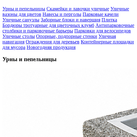
Урны и пепельницы
Скамейки и лавочки уличные
Уличные
вазоны для цветов
Навесы и перголы
Парковые качели
Уличные санузлы
Заборные блоки и навершия
Плитка
Бордюры тротуарные для цветочных клумб
Антипарковочные
столбики и парковочные барьеры
Парковки для велосипедов
Уличные столы
Опорные, подпорные стенки
Уличная
навигация
Ограждения для деревьев
Контейнерные площадки
для мусора
Новогодняя продукция
Урны и пепельницы