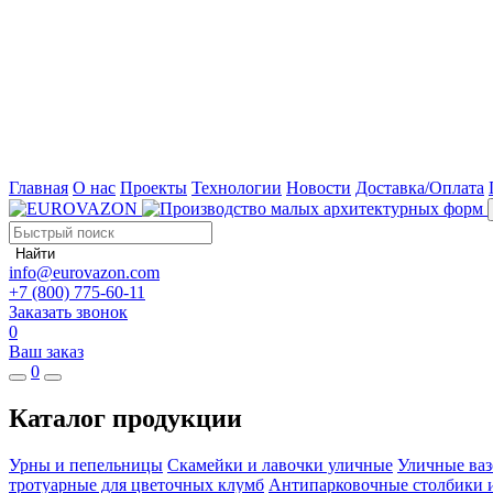
Главная
О нас
Проекты
Технологии
Новости
Доставка/Оплата
Найти
info@eurovazon.com
+7 (800) 775-60-11
Заказать звонок
0
Ваш заказ
0
Каталог продукции
Урны и пепельницы
Скамейки и лавочки уличные
Уличные ваз
тротуарные для цветочных клумб
Антипарковочные столбики 