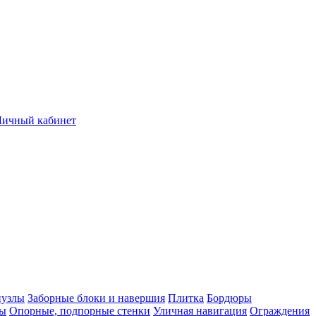
Личный кабинет
нузлы
Заборные блоки и навершия
Плитка
Бордюры
лы
Опорные, подпорные стенки
Уличная навигация
Ограждения