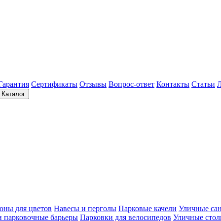
Гарантия
Сертификаты
Отзывы
Вопрос-ответ
Контакты
Статьи
Каталог
оны для цветов
Навесы и перголы
Парковые качели
Уличные са
и парковочные барьеры
Парковки для велосипедов
Уличные сто