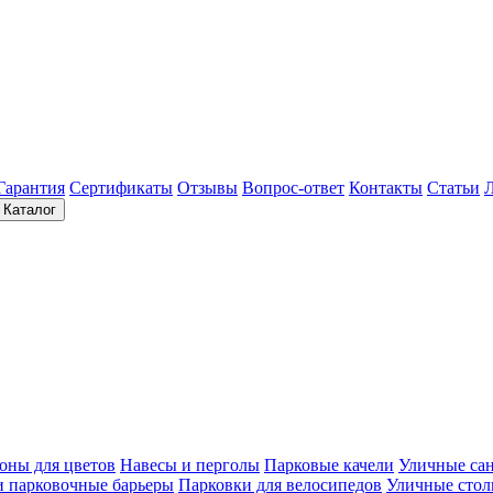
Гарантия
Сертификаты
Отзывы
Вопрос-ответ
Контакты
Статьи
Каталог
оны для цветов
Навесы и перголы
Парковые качели
Уличные са
и парковочные барьеры
Парковки для велосипедов
Уличные сто