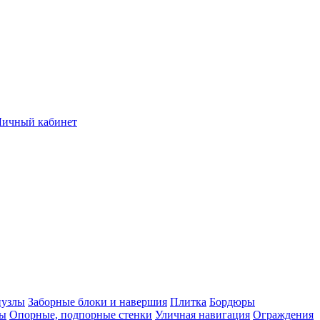
Личный кабинет
нузлы
Заборные блоки и навершия
Плитка
Бордюры
лы
Опорные, подпорные стенки
Уличная навигация
Ограждения