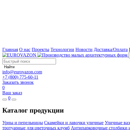
Главная
О нас
Проекты
Технологии
Новости
Доставка/Оплата
Найти
info@eurovazon.com
+7 (800) 775-60-11
Заказать звонок
0
Ваш заказ
0
Каталог продукции
Урны и пепельницы
Скамейки и лавочки уличные
Уличные ваз
тротуарные для цветочных клумб
Антипарковочные столбики 