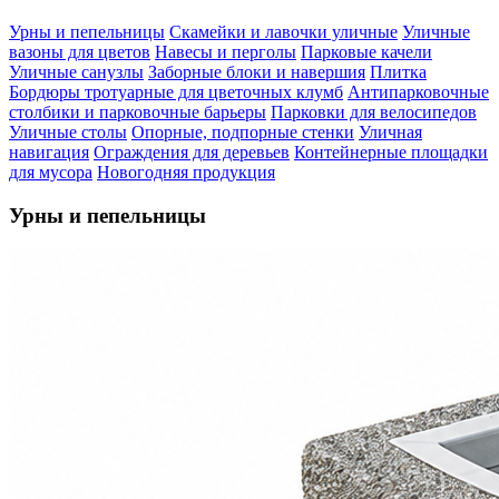
Урны и пепельницы
Скамейки и лавочки уличные
Уличные
вазоны для цветов
Навесы и перголы
Парковые качели
Уличные санузлы
Заборные блоки и навершия
Плитка
Бордюры тротуарные для цветочных клумб
Антипарковочные
столбики и парковочные барьеры
Парковки для велосипедов
Уличные столы
Опорные, подпорные стенки
Уличная
навигация
Ограждения для деревьев
Контейнерные площадки
для мусора
Новогодняя продукция
Урны и пепельницы