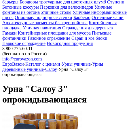
барьеры
Бордюры тротуарные для цветочных клумб
Ступени
Бетонные косоуры
Парковки для велосипедов
Уличные
фонтаны из бетона
Уличные столы
Уличные информационные
щиты
Опорные, подпорные стенки
Барбекю
Огненные чаши
Архитектурные элементы благоустройства
Контейнерная
площадка
Уличная навигация
Ограждения для деревьев
Гамаки
Контейнерные площадки для мусора
Питьевые
фонтанчики
Газонное ограждение
Сараи и хоз блоки
Парковое ограждение
Новогодняя продукция
8 800 775-60-11
(бесплатно по России)
info@eurovazon.com
ЕвроВазон
›
Каталог с ценами
›
Урны уличные
›
Урны
деревянные уличные
›
Салоу
›
Урна "Салоу 3"
опрокидывающаяся
Урна "Салоу 3"
опрокидывающаяся